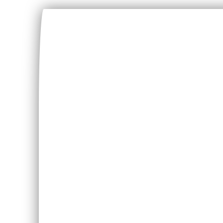
Ihre Sicherheit liegt uns am Herzen.
Umwelt schonen – Bus Reisen
Das Busreisen gilt als besonders umweltschonend 
moderner Reisebus verursacht im Bezug auf den ei
Unsere modernsten Fahrzeuge verfügen über eine
ausgestattet und somit nach neusten Umweltstandar
Außerdem entsteht gegenüber der gleichen Anzahl 
Busreisen – eine umweltschonende Variante