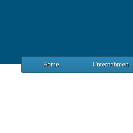
Home
Unternehmen
Sicherheit
Startseite
Busreisen – Sicherhei
Sicher ans Ziel kommen
Sicherheit unserer Passagiere hat in unserem Unte