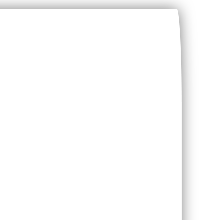
g. Ein
taub.
VI
uf den Straßen.