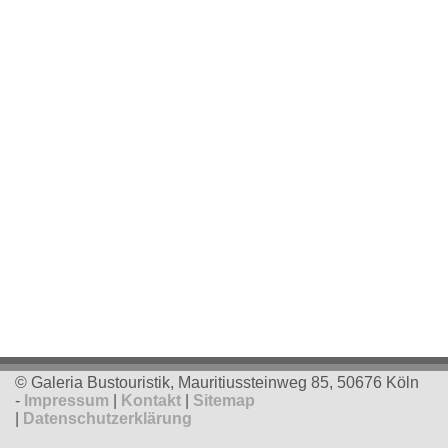
Ob als Reisegruppe, Tourist, Verein, Firma oder
Privatkunde – wir vermieten den passenden Reisebus,
Kleinbus oder Minibus
Anschauen
Unsere Service
Wir vermieten moderne und sichere Fahrzeuge aller
Klassen und Größenordnung: Minivans, Kleinbusse,
Reisebusse für unterschiedliche Anliegen
Anschauen
© Galeria Bustouristik, Mauritiussteinweg 85, 50676 Köln
-
Impressum
|
Kontakt
|
Sitemap
|
Datenschutzerklärung