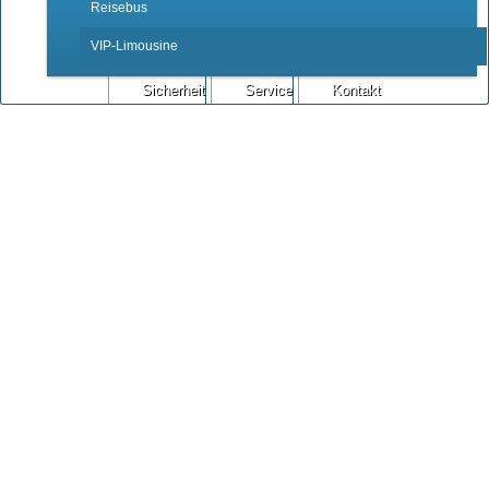
Reisebus
VIP-Limousine
Sicherheit
Service
Kontakt
VIP-Limousine
Startseite
Fuhrpark